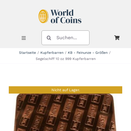
Zum
Inhalt
springen
SUCHE
NACH:
Toggle
Navigation
Startseite
Kupferbarren
KB - Feinunze - Größen
Segelschiff 10 oz 999 Kupferbarren
Shop
Kategorien
Nicht auf Lager.
Neuheiten