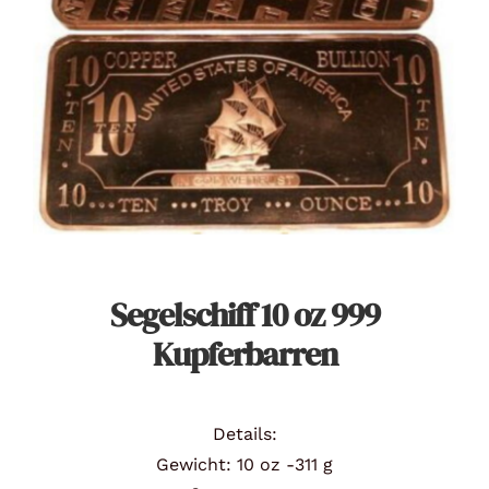
Angebote
Über Uns
Kontakt
Mein Konto
Segelschiff 10 oz 999
Kupferbarren
Warenkorb
Details:
Gewicht: 10 oz -311 g