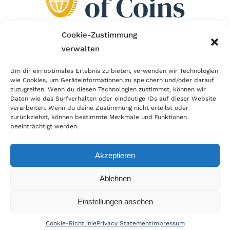
Cookie-Zustimmung
verwalten
Wir sind Mitglied im Händlerbund!
Um dir ein optimales Erlebnis zu bieten, verwenden wir Technologien
Der Händlerbund setzt sich für sicheren und
wie Cookies, um Geräteinformationen zu speichern und/oder darauf
zuzugreifen. Wenn du diesen Technologien zustimmst, können wir
erfolgreichen E-Commerce ein. Auch wir sind wie
Daten wie das Surfverhalten oder eindeutige IDs auf dieser Website
verarbeiten. Wenn du deine Zustimmung nicht erteilst oder
viele Onlineshops im Netz Mitglied im Händlerbund
zurückziehst, können bestimmte Merkmale und Funktionen
und unterstützen fairen Onlinehandel.
beeinträchtigt werden.
Akzeptieren
Ablehnen
© Copyright 2019 | World of Coins |
Impressum
|
Datenschutz
|
Cookie
Einstellungen ansehen
Richtlinie
|
AGB
|
Widerruf
|
Zahlung & Versand
|
Batteriehinweis
Cookie-Richtlinie
Privacy Statement
Impressum