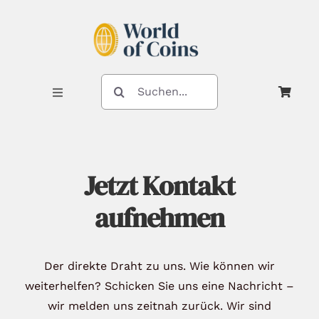
Zum
Inhalt
springen
SUCHE
NACH:
Toggle
Navigation
Shop
Jetzt Kontakt
aufnehmen
Kategorien
Der direkte Draht zu uns. Wie können wir
Neuheiten
weiterhelfen? Schicken Sie uns eine Nachricht –
wir melden uns zeitnah zurück. Wir sind