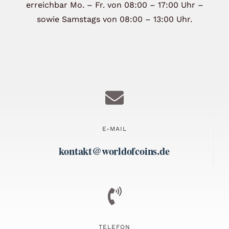
erreichbar Mo. – Fr. von 08:00 – 17:00 Uhr –
Angebote
sowie Samstags von 08:00 – 13:00 Uhr.
Über Uns
Kontakt
Mein Konto
E-MAIL
kontakt@worldofcoins.de
Warenkorb
TELEFON