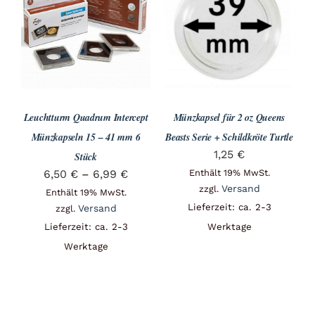
Leuchtturm Quadrum Intercept
Münzkapsel für 2 oz Queens
Münzkapseln 15 – 41 mm 6
Beasts Serie + Schildkröte Turtle
1,25
€
Stück
Preisspanne:
6,50
€
–
6,99
€
Enthält 19% MwSt.
Versand
zzgl.
6,50 €
Enthält 19% MwSt.
Lieferzeit: ca. 2-3
Versand
zzgl.
bis
Lieferzeit: ca. 2-3
Werktage
6,99 €
Werktage