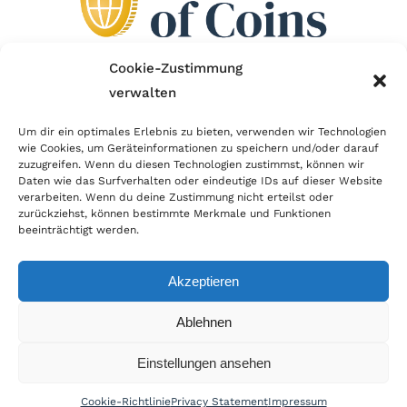
Cookie-Zustimmung
verwalten
Wir sind Mitglied im Händlerbund!
Um dir ein optimales Erlebnis zu bieten, verwenden wir Technologien
Der Händlerbund setzt sich für sicheren und
wie Cookies, um Geräteinformationen zu speichern und/oder darauf
zuzugreifen. Wenn du diesen Technologien zustimmst, können wir
erfolgreichen E-Commerce ein. Auch wir sind wie
Daten wie das Surfverhalten oder eindeutige IDs auf dieser Website
verarbeiten. Wenn du deine Zustimmung nicht erteilst oder
viele Onlineshops im Netz Mitglied im Händlerbund
zurückziehst, können bestimmte Merkmale und Funktionen
und unterstützen fairen Onlinehandel.
beeinträchtigt werden.
Akzeptieren
Ablehnen
© Copyright 2019 | World of Coins |
Impressum
|
Datenschutz
|
Cookie
Einstellungen ansehen
Richtlinie
|
AGB
|
Widerruf
|
Zahlung & Versand
|
Batteriehinweis
Cookie-Richtlinie
Privacy Statement
Impressum