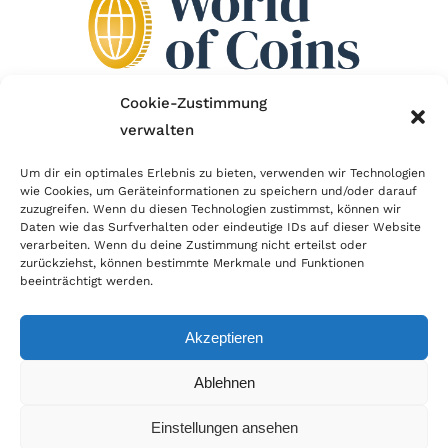
Cookie-Zustimmung
verwalten
Wir sind Mitglied im Händlerbund!
Um dir ein optimales Erlebnis zu bieten, verwenden wir Technologien
Der Händlerbund setzt sich für sicheren und
wie Cookies, um Geräteinformationen zu speichern und/oder darauf
zuzugreifen. Wenn du diesen Technologien zustimmst, können wir
erfolgreichen E-Commerce ein. Auch wir sind wie
Daten wie das Surfverhalten oder eindeutige IDs auf dieser Website
verarbeiten. Wenn du deine Zustimmung nicht erteilst oder
viele Onlineshops im Netz Mitglied im Händlerbund
zurückziehst, können bestimmte Merkmale und Funktionen
und unterstützen fairen Onlinehandel.
beeinträchtigt werden.
Akzeptieren
Ablehnen
© Copyright 2026 | World of Coins |
Impressum
|
Datenschutz
|
Cookie
Einstellungen ansehen
Richtlinie
|
AGB
|
Widerruf
|
Zahlung & Versand
|
Batteriehinweis