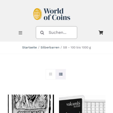
Zum
Inhalt
springen
SUCHE
NACH:
Toggle
Navigation
Startseite
Silberbarren
SB - 100 bis 1000 g
Shop
Kategorien
Neuheiten