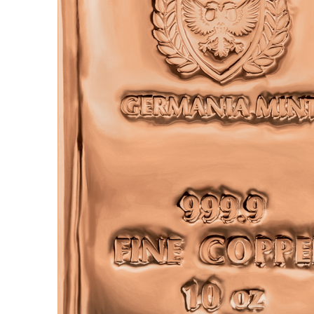
für Barren und Blister
Lupen
Münzkapseln
für Banknoten
Münzkoffer
Handschuhe
Münzboxen
Prüfgeräte / -säuren
Münzständer
Reinigung
Sammelalben
Sonstiges