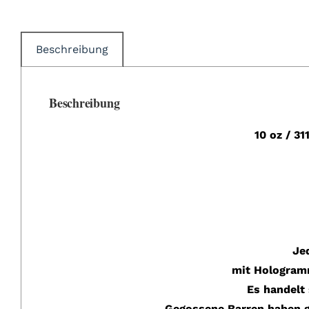
Beschreibung
Beschreibung
10 oz / 3
Je
mit Hologramm
Es handelt 
Gegossene Barren haben g