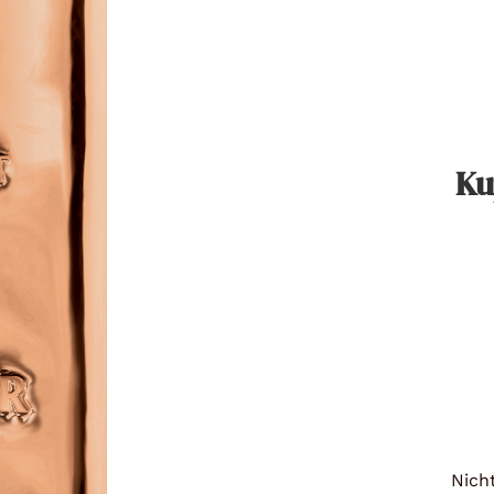
Titan
Messing
Niob
Ku
Nickel
Aluminium
Nicht