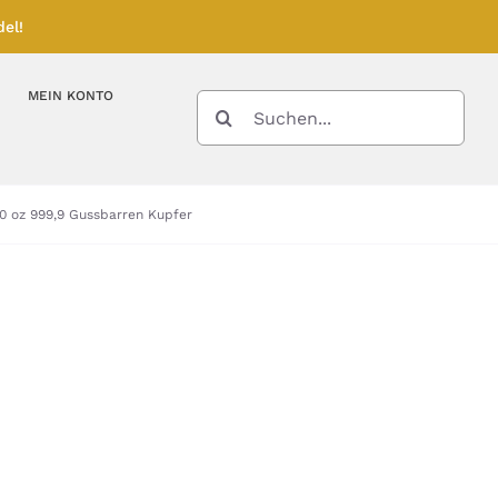
el!
MEIN KONTO
SUCHE
NACH:
Kupferbarren
Kupfermünzen
0 oz 999,9 Gussbarren Kupfer
Feinunze – Größen
Feinunze – Größen
Gramm – Größen