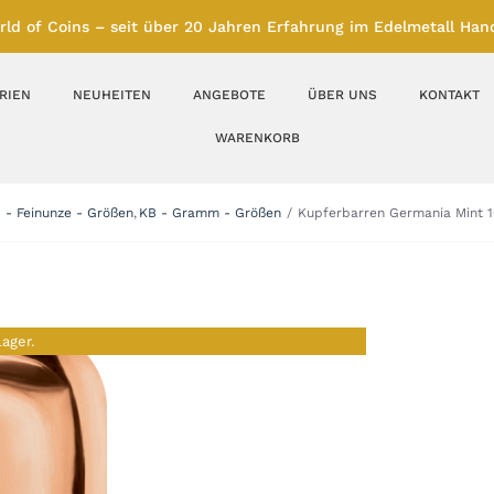
rld of Coins – seit über 20 Jahren Erfahrung im Edelmetall Hand
RIEN
NEUHEITEN
ANGEBOTE
ÜBER UNS
KONTAKT
WARENKORB
Silberbarren
Silbermünzen
 - Feinunze - Größen
KB - Gramm - Größen
Kupferbarren Germania Mint 1
Feinunze – Größen
Feinunze – Größen
1 oz
1 bis 50 g
Gramm – Größen
100 bis 1000 g
Lager.
Farbmünzen
Münzbarren
Platin
Andere Metalle