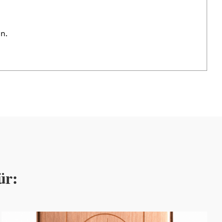
n.
ür: