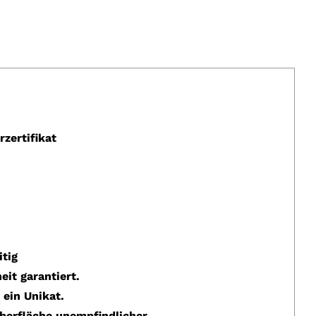
zertifikat
tig
it garantiert.
 ein Unikat.
berfläche unempfindlicher