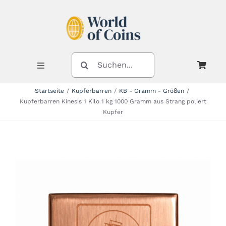
Zum
Inhalt
springen
SUCHE
NACH:
Toggle
Navigation
Startseite
Kupferbarren
KB - Gramm - Größen
Kupferbarren Kinesis 1 Kilo 1 kg 1000 Gramm aus Strang poliert
Shop
Kupfer
Kategorien
Neuheiten