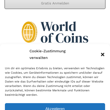
Gratis Anmelden
Cookie-Zustimmung
verwalten
Wir sind Mitglied im Händlerbund!
Um dir ein optimales Erlebnis zu bieten, verwenden wir Technologien
wie Cookies, um Geräteinformationen zu speichern und/oder darauf
Der Händlerbund setzt sich für sicheren und
zuzugreifen. Wenn du diesen Technologien zustimmst, können wir
erfolgreichen E-Commerce ein. Auch wir sind wie
Daten wie das Surfverhalten oder eindeutige IDs auf dieser Website
verarbeiten. Wenn du deine Zustimmung nicht erteilst oder
viele Onlineshops im Netz Mitglied im Händlerbund
zurückziehst, können bestimmte Merkmale und Funktionen
und unterstützen fairen Onlinehandel.
beeinträchtigt werden.
Akzeptieren