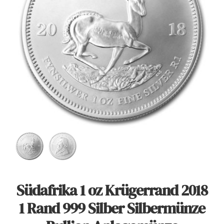
Angebote
Über Uns
Kontakt
Mein Konto
Warenkorb
Südafrika 1 oz Krügerrand 2018
1 Rand 999 Silber Silbermünze