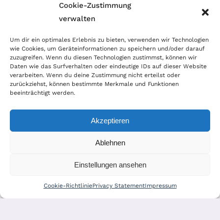
Cookie-Zustimmung
verwalten
Wir sind Mitglied im Händlerbund!
Um dir ein optimales Erlebnis zu bieten, verwenden wir Technologien
wie Cookies, um Geräteinformationen zu speichern und/oder darauf
Der Händlerbund setzt sich für sicheren und
zuzugreifen. Wenn du diesen Technologien zustimmst, können wir
erfolgreichen E-Commerce ein. Auch wir sind wie
Daten wie das Surfverhalten oder eindeutige IDs auf dieser Website
verarbeiten. Wenn du deine Zustimmung nicht erteilst oder
viele Onlineshops im Netz Mitglied im Händlerbund
zurückziehst, können bestimmte Merkmale und Funktionen
und unterstützen fairen Onlinehandel.
beeinträchtigt werden.
Akzeptieren
Ablehnen
© Copyright 2023 | World of Coins |
Impressum
|
Datenschutz
|
Cookie
Einstellungen ansehen
Richtlinie
|
AGB
|
Widerruf
|
Zahlung & Versand
|
Batteriehinweis
Cookie-Richtlinie
Privacy Statement
Impressum