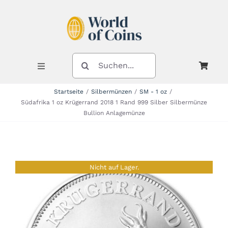
Zum
Inhalt
springen
SUCHE
NACH:
Toggle
Navigation
Startseite
Silbermünzen
SM - 1 oz
Südafrika 1 oz Krügerrand 2018 1 Rand 999 Silber Silbermünze
Shop
Bullion Anlagemünze
Kategorien
Nicht auf Lager.
Neuheiten