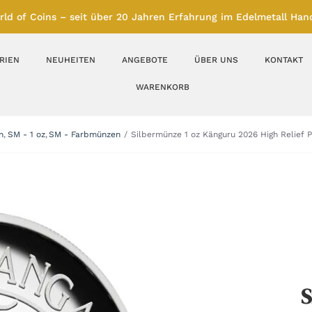
rld of Coins – seit über 20 Jahren Erfahrung im Edelmetall Hand
RIEN
NEUHEITEN
ANGEBOTE
ÜBER UNS
KONTAKT
WARENKORB
Silberbarren
Silbermünzen
n
SM - 1 oz
SM - Farbmünzen
Silbermünze 1 oz Känguru 2026 High Relief 
Feinunze – Größen
Feinunze – Größen
1 oz
1 bis 50 g
Gramm – Größen
100 bis 1000 g
Farbmünzen
Münzbarren
S
Platin
Andere Metalle