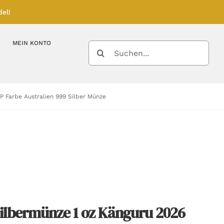
el!
MEIN KONTO
SUCHE
NACH:
Kupferbarren
Kupfermünzen
PP Farbe Australien 999 Silber Münze
Feinunze – Größen
Feinunze – Größen
Gramm – Größen
ilbermünze 1 oz Känguru 2026