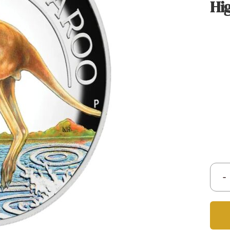
Hig
Titan
Messing
Niob
Nickel
Aluminium