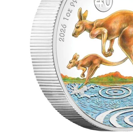
für Barren und Blister
Lupen
Münzkapseln
für Banknoten
Münzkoffer
Handschuhe
Münzboxen
Prüfgeräte / -säuren
Münzständer
Reinigung
Sammelalben
Sonstiges