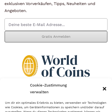
exklusiven Vorverkäufen, Tipps, Neuheiten und
Angeboten.
Gratis Anmelden
Cookie-Zustimmung
verwalten
Wir sind Mitglied im Händlerbund!
Um dir ein optimales Erlebnis zu bieten, verwenden wir Technologien
wie Cookies, um Geräteinformationen zu speichern und/oder darauf
Der Händlerbund setzt sich für sicheren und
zuzugreifen. Wenn du diesen Technologien zustimmst, können wir