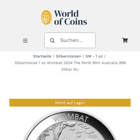
Zum
Inhalt
springen
SUCHE
NACH:
Toggle
Navigation
Startseite
Silbermünzen
SM - 1 oz
Silbermünze 1 oz Wombat 2024 The Perth Mint Australia 999
Shop
Silber BU
Kategorien
Nicht auf Lager.
Neuheiten