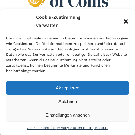
Cookie-Zustimmung
verwalten
Wir sind Mitglied im Händlerbund!
Um dir ein optimales Erlebnis zu bieten, verwenden wir Technologien
wie Cookies, um Geräteinformationen zu speichern und/oder darauf
Der Händlerbund setzt sich für sicheren und
zuzugreifen. Wenn du diesen Technologien zustimmst, können wir
erfolgreichen E-Commerce ein. Auch wir sind wie
Daten wie das Surfverhalten oder eindeutige IDs auf dieser Website
verarbeiten. Wenn du deine Zustimmung nicht erteilst oder
viele Onlineshops im Netz Mitglied im Händlerbund
zurückziehst, können bestimmte Merkmale und Funktionen
und unterstützen fairen Onlinehandel.
beeinträchtigt werden.
Akzeptieren
Ablehnen
© Copyright 2022 | World of Coins |
Impressum
|
Datenschutz
|
Cookie
Einstellungen ansehen
Richtlinie
|
AGB
|
Widerruf
|
Zahlung & Versand
|
Batteriehinweis
Cookie-Richtlinie
Privacy Statement
Impressum