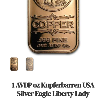
Angebote
Über Uns
Kontakt
Mein Konto
Warenkorb
1 AVDP oz Kupferbarren USA
Silver Eagle Liberty Lady