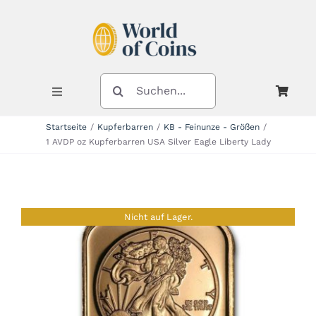
Zum
Inhalt
springen
SUCHE
NACH:
Toggle
Navigation
Startseite
Kupferbarren
KB - Feinunze - Größen
1 AVDP oz Kupferbarren USA Silver Eagle Liberty Lady
Shop
Kategorien
Nicht auf Lager.
Neuheiten