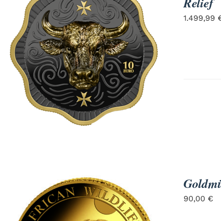
Relief
für Barren und Blister
Lupen
1.499,99
Münzkapseln
für Banknoten
Münzkoffer
Handschuhe
Münzboxen
Prüfgeräte / -säuren
Münzständer
Reinigung
Sammelalben
Sonstiges
Goldmün
90,00
€