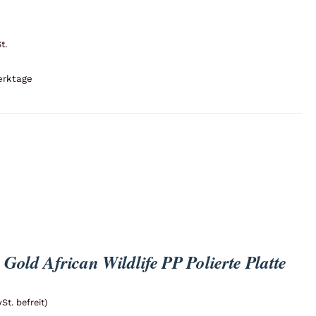
t.
erktage
ld African Wildlife PP Polierte Platte
t. befreit)