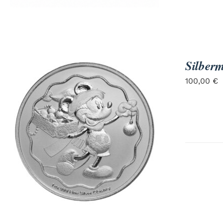
Silber
100,00
€