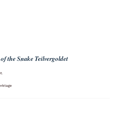
of the Snake Teilvergoldet
t.
erktage