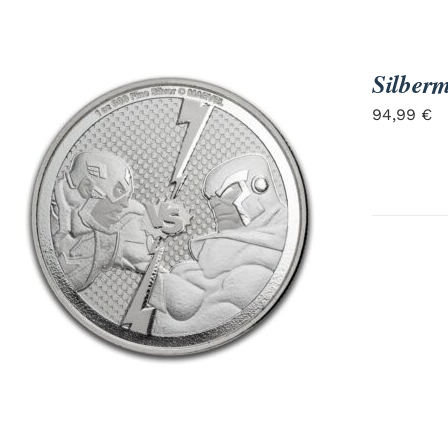
Silber
94,99
€