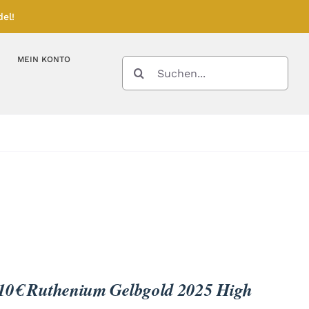
el!
MEIN KONTO
SUCHE
NACH:
Kupferbarren
Kupfermünzen
Feinunze – Größen
Feinunze – Größen
Gramm – Größen
 10€ Ruthenium Gelbgold 2025 High