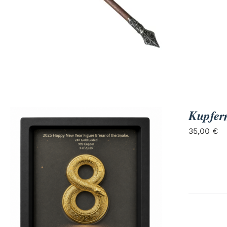
Kupferm
35,00
€