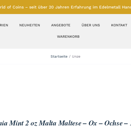
rld of Coins – seit über 20 Jahren Erfahrung im Edelmetall Hand
RIEN
NEUHEITEN
ANGEBOTE
ÜBER UNS
KONTAKT
WARENKORB
Silberbarren
Silbermünzen
Startseite
Unze
Feinunze – Größen
Feinunze – Größen
1 oz
1 bis 50 g
Gramm – Größen
100 bis 1000 g
Farbmünzen
Münzbarren
ia Mint 2 oz Malta Maltese – Ox – Ochse –
Platin
Andere Metalle