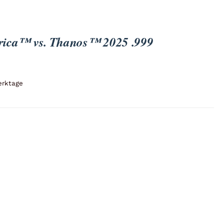
erica™ vs. Thanos™ 2025 .999
erktage