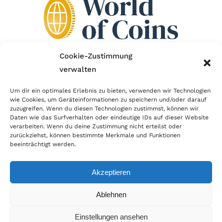
Cookie-Zustimmung
verwalten
Wir sind Mitglied im Händlerbund!
Um dir ein optimales Erlebnis zu bieten, verwenden wir Technologien
Der Händlerbund setzt sich für sicheren und
wie Cookies, um Geräteinformationen zu speichern und/oder darauf
zuzugreifen. Wenn du diesen Technologien zustimmst, können wir
erfolgreichen E-Commerce ein. Auch wir sind wie
Daten wie das Surfverhalten oder eindeutige IDs auf dieser Website
verarbeiten. Wenn du deine Zustimmung nicht erteilst oder
viele Onlineshops im Netz Mitglied im Händlerbund
zurückziehst, können bestimmte Merkmale und Funktionen
und unterstützen fairen Onlinehandel.
beeinträchtigt werden.
Akzeptieren
Ablehnen
© Copyright 2026 | World of Coins |
Impressum
|
Datenschutz
|
Cookie
Einstellungen ansehen
Richtlinie
|
AGB
|
Widerruf
|
Zahlung & Versand
|
Batteriehinweis