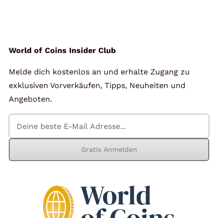
Angebote
Über Uns
World of Coins Insider Club
Melde dich kostenlos an und erhalte Zugang zu
Kontakt
exklusiven Vorverkäufen, Tipps, Neuheiten und
Angeboten.
Mein Konto
Gratis Anmelden
Warenkorb