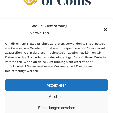
Wir sind Mitglied im Händlerbund!
Cookie-Zustimmung
verwalten
Der Händlerbund setzt sich für sicheren und
erfolgreichen E-Commerce ein. Auch wir sind wie
Um dir ein optimales Erlebnis zu bieten, verwenden wir Technologien
wie Cookies, um Geräteinformationen zu speichern und/oder darauf
viele Onlineshops im Netz Mitglied im Händlerbund
zuzugreifen. Wenn du diesen Technologien zustimmst, können wir
und unterstützen fairen Onlinehandel.
Daten wie das Surfverhalten oder eindeutige IDs auf dieser Website
verarbeiten. Wenn du deine Zustimmung nicht erteilst oder
zurückziehst, können bestimmte Merkmale und Funktionen
beeinträchtigt werden.
Akzeptieren
© Copyright 2026 | World of Coins |
Impressum
|
Datenschutz
|
Cookie
Ablehnen
Richtlinie
|
AGB
|
Widerruf
|
Zahlung & Versand
|
Batteriehinweis
Einstellungen ansehen