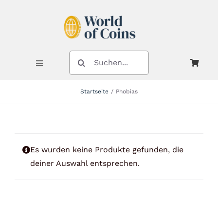
Zum
Inhalt
springen
SUCHE
NACH:
Toggle
Navigation
Startseite
Phobias
Shop
Kategorien
Es wurden keine Produkte gefunden, die
deiner Auswahl entsprechen.
Neuheiten