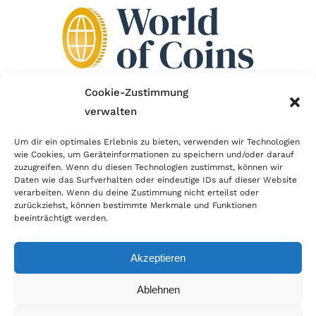
Cookie-Zustimmung
verwalten
Wir sind Mitglied im Händlerbund!
Um dir ein optimales Erlebnis zu bieten, verwenden wir Technologien
Der Händlerbund setzt sich für sicheren und
wie Cookies, um Geräteinformationen zu speichern und/oder darauf
zuzugreifen. Wenn du diesen Technologien zustimmst, können wir
erfolgreichen E-Commerce ein. Auch wir sind wie
Daten wie das Surfverhalten oder eindeutige IDs auf dieser Website
verarbeiten. Wenn du deine Zustimmung nicht erteilst oder
viele Onlineshops im Netz Mitglied im Händlerbund
zurückziehst, können bestimmte Merkmale und Funktionen
und unterstützen fairen Onlinehandel.
beeinträchtigt werden.
Akzeptieren
Ablehnen
© Copyright 2026 | World of Coins |
Impressum
|
Datenschutz
|
Cookie