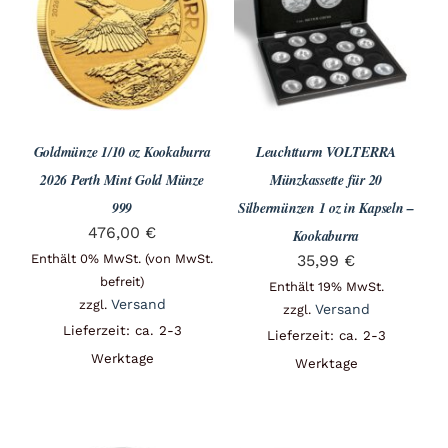
Angebote
Über Uns
Goldmünze 1/10 oz Kookaburra
Leuchtturm VOLTERRA
Kontakt
2026 Perth Mint Gold Münze
Münzkassette für 20
999
Silbermünzen 1 oz in Kapseln –
476,00
€
Kookaburra
Mein Konto
Enthält 0% MwSt. (von MwSt.
35,99
€
befreit)
Enthält 19% MwSt.
Versand
zzgl.
Versand
zzgl.
Lieferzeit: ca. 2-3
Warenkorb
Lieferzeit: ca. 2-3
Werktage
Werktage