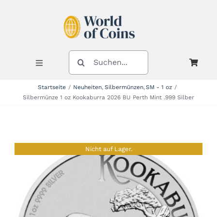
Zum
Inhalt
springen
SUCHE
NACH:
Toggle
Navigation
Startseite
Neuheiten
Silbermünzen
SM - 1 oz
Silbermünze 1 oz Kookaburra 2026 BU Perth Mint .999 Silber
Shop
Kategorien
Nicht auf Lager.
Neuheiten