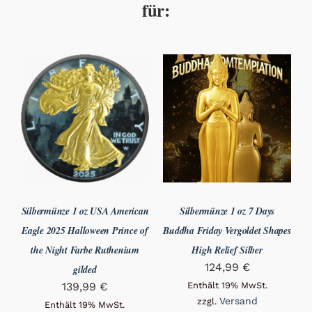
für:
Silbermünze 1 oz USA American
Silbermünze 1 oz 7 Days
Eagle 2025 Halloween Prince of
Buddha Friday Vergoldet Shapes
the Night Farbe Ruthenium
High Relief Silber
124,99
€
gilded
139,99
€
Enthält 19% MwSt.
Versand
zzgl.
Enthält 19% MwSt.