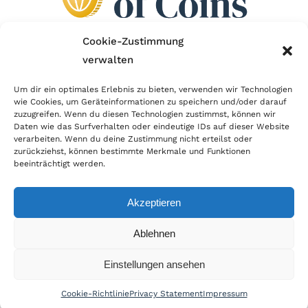
Cookie-Zustimmung
verwalten
Wir sind Mitglied im Händlerbund!
Um dir ein optimales Erlebnis zu bieten, verwenden wir Technologien
Der Händlerbund setzt sich für sicheren und
wie Cookies, um Geräteinformationen zu speichern und/oder darauf
zuzugreifen. Wenn du diesen Technologien zustimmst, können wir
erfolgreichen E-Commerce ein. Auch wir sind wie
Daten wie das Surfverhalten oder eindeutige IDs auf dieser Website
verarbeiten. Wenn du deine Zustimmung nicht erteilst oder
viele Onlineshops im Netz Mitglied im Händlerbund
zurückziehst, können bestimmte Merkmale und Funktionen
und unterstützen fairen Onlinehandel.
beeinträchtigt werden.
Akzeptieren
Ablehnen
© Copyright 2026 | World of Coins |
Impressum
|
Datenschutz
|
Cookie
Einstellungen ansehen
Richtlinie
|
AGB
|
Widerruf
|
Zahlung & Versand
|
Batteriehinweis
Cookie-Richtlinie
Privacy Statement
Impressum