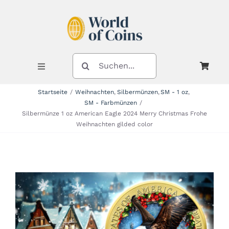
Zum
Inhalt
springen
SUCHE
NACH:
Toggle
Navigation
Startseite
Weihnachten
Silbermünzen
SM - 1 oz
SM - Farbmünzen
Shop
Silbermünze 1 oz American Eagle 2024 Merry Christmas Frohe
Weihnachten gilded color
Kategorien
Neuheiten