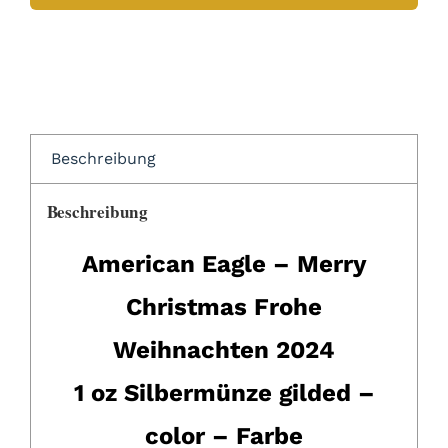
American
Eagle
2024
Merry
Christmas
Frohe
Beschreibung
Weihnachten
gilded
Beschreibung
color
Menge
American Eagle – Merry
Christmas Frohe
Weihnachten 2024
1 oz Silbermünze gilded –
color – Farbe