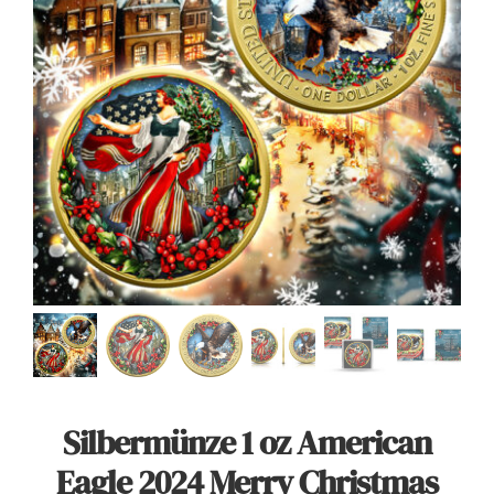
Angebote
Über Uns
Kontakt
Mein Konto
Warenkorb
Silbermünze 1 oz American
Eagle 2024 Merry Christmas