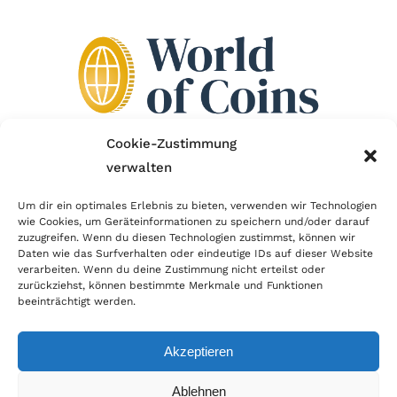
Cookie-Zustimmung
verwalten
Wir sind Mitglied im Händlerbund!
Um dir ein optimales Erlebnis zu bieten, verwenden wir Technologien
Der Händlerbund setzt sich für sicheren und
wie Cookies, um Geräteinformationen zu speichern und/oder darauf
zuzugreifen. Wenn du diesen Technologien zustimmst, können wir
erfolgreichen E-Commerce ein. Auch wir sind wie
Daten wie das Surfverhalten oder eindeutige IDs auf dieser Website
verarbeiten. Wenn du deine Zustimmung nicht erteilst oder
viele Onlineshops im Netz Mitglied im Händlerbund
zurückziehst, können bestimmte Merkmale und Funktionen
und unterstützen fairen Onlinehandel.
beeinträchtigt werden.
Akzeptieren
Ablehnen