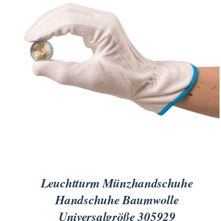
für Barren und Blister
Lupen
Münzkapseln
für Banknoten
Münzkoffer
Handschuhe
Münzboxen
Prüfgeräte / -säuren
Münzständer
Reinigung
Sammelalben
Sonstiges
Leuchtturm Münzhandschuhe
Handschuhe Baumwolle
Universalgröße 305929