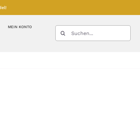
el!
MEIN KONTO
SUCHE
NACH:
Kupferbarren
Kupfermünzen
Feinunze – Größen
Feinunze – Größen
Gramm – Größen