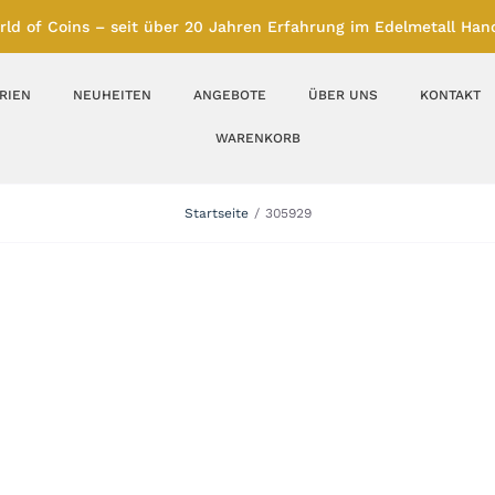
rld of Coins – seit über 20 Jahren Erfahrung im Edelmetall Hand
RIEN
NEUHEITEN
ANGEBOTE
ÜBER UNS
KONTAKT
WARENKORB
Silberbarren
Silbermünzen
Startseite
305929
Feinunze – Größen
Feinunze – Größen
1 oz
1 bis 50 g
Gramm – Größen
100 bis 1000 g
Farbmünzen
Münzbarren
Platin
Andere Metalle