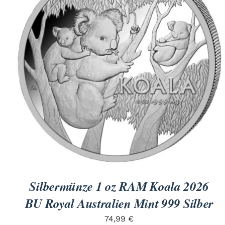
für Barren und Blister
Lupen
Münzkapseln
für Banknoten
Münzkoffer
Handschuhe
Münzboxen
Prüfgeräte / -säuren
Münzständer
Reinigung
Sammelalben
Sonstiges
Silbermünze 1 oz RAM Koala 2026
BU Royal Australien Mint 999 Silber
74,99
€