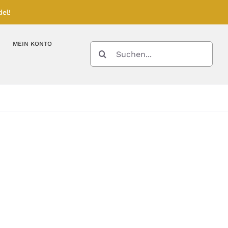
el!
MEIN KONTO
SUCHE
NACH:
Kupferbarren
Kupfermünzen
Feinunze – Größen
Feinunze – Größen
Gramm – Größen