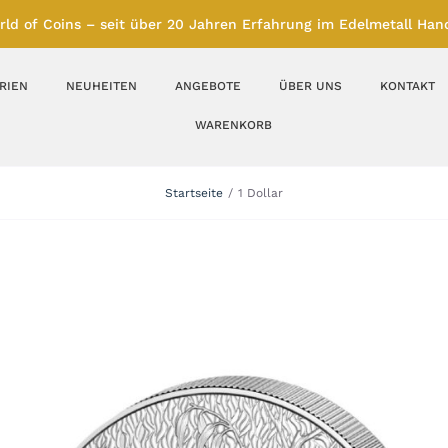
rld of Coins – seit über 20 Jahren Erfahrung im Edelmetall Hand
RIEN
NEUHEITEN
ANGEBOTE
ÜBER UNS
KONTAKT
WARENKORB
Silberbarren
Silbermünzen
Startseite
1 Dollar
Feinunze – Größen
Feinunze – Größen
1 oz
1 bis 50 g
Gramm – Größen
100 bis 1000 g
Farbmünzen
Münzbarren
Platin
Andere Metalle