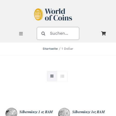
Zum
Inhalt
springen
SUCHE
NACH:
Toggle
Navigation
Startseite
1 Dollar
Shop
Kategorien
Neuheiten
Silbermünze 1 oz RAM
Silbermünze 1oz RAM