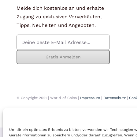
für Barren und Blister
Lupen
Melde dich kostenlos an und erhalte
Zugang zu exklusiven Vorverkäufen,
Münzkapseln
für Banknoten
Tipps, Neuheiten und Angeboten.
Münzkoffer
Handschuhe
Münzboxen
Prüfgeräte / -säuren
Gratis Anmelden
Münzständer
Reinigung
Sammelalben
Sonstiges
© Copyright 2021 | World of Coins |
Impressum
|
Datenschutz
|
Cook
Um dir ein optimales Erlebnis zu bieten, verwenden wir Technologien 
Geräteinformationen zu speichern und/oder darauf zuzugreifen. Wenn 