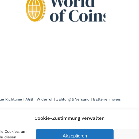
Titan
Messing
Niob
Nickel
Aluminium
ie Richtlinie
|
AGB
|
Widerruf
|
Zahlung & Versand
|
Batteriehinweis
Cookie-Zustimmung verwalten
wie Cookies, um
Akzeptieren
du diesen