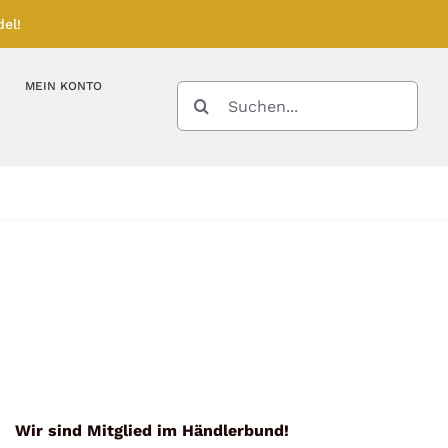
el!
MEIN KONTO
SUCHE
NACH:
Kupferbarren
Kupfermünzen
Feinunze – Größen
Feinunze – Größen
Gramm – Größen
Wir sind Mitglied im Händlerbund!