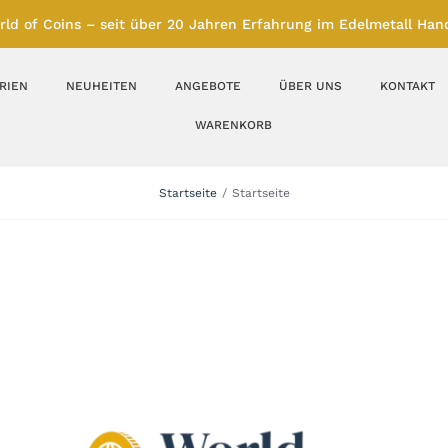
rld of Coins – seit über 20 Jahren Erfahrung im Edelmetall Hand
RIEN
NEUHEITEN
ANGEBOTE
ÜBER UNS
KONTAKT
WARENKORB
Silberbarren
Silbermünzen
Startseite
Startseite
Feinunze – Größen
Feinunze – Größen
1 oz
1 bis 50 g
Gramm – Größen
100 bis 1000 g
Farbmünzen
Münzbarren
Platin
Andere Metalle