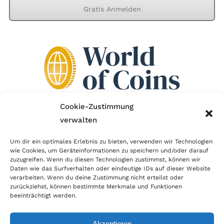
Gratis Anmelden
Cookie-Zustimmung
verwalten
Wir sind Mitglied im Händlerbund!
Um dir ein optimales Erlebnis zu bieten, verwenden wir Technologien
wie Cookies, um Geräteinformationen zu speichern und/oder darauf
Der Händlerbund setzt sich für sicheren und
zuzugreifen. Wenn du diesen Technologien zustimmst, können wir
erfolgreichen E-Commerce ein. Auch wir sind wie
Daten wie das Surfverhalten oder eindeutige IDs auf dieser Website
verarbeiten. Wenn du deine Zustimmung nicht erteilst oder
viele Onlineshops im Netz Mitglied im Händlerbund
zurückziehst, können bestimmte Merkmale und Funktionen
und unterstützen fairen Onlinehandel.
beeinträchtigt werden.
Akzeptieren