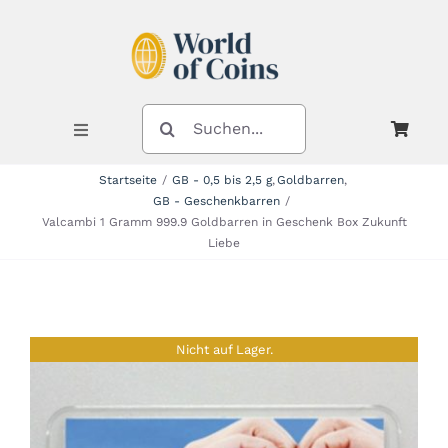
Zum
Inhalt
springen
SUCHE
NACH:
Toggle
Navigation
Startseite
GB - 0,5 bis 2,5 g
Goldbarren
GB - Geschenkbarren
Shop
Valcambi 1 Gramm 999.9 Goldbarren in Geschenk Box Zukunft
Liebe
Kategorien
Nicht auf Lager.
Neuheiten