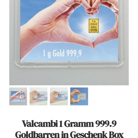
Angebote
Über Uns
Kontakt
Mein Konto
Warenkorb
Valcambi 1 Gramm 999.9
Goldbarren in Geschenk Box