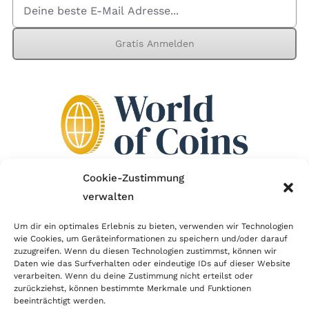
Gratis Anmelden
Cookie-Zustimmung
verwalten
Wir sind Mitglied im Händlerbund!
Um dir ein optimales Erlebnis zu bieten, verwenden wir Technologien
wie Cookies, um Geräteinformationen zu speichern und/oder darauf
Der Händlerbund setzt sich für sicheren und
zuzugreifen. Wenn du diesen Technologien zustimmst, können wir
erfolgreichen E-Commerce ein. Auch wir sind wie
Daten wie das Surfverhalten oder eindeutige IDs auf dieser Website
verarbeiten. Wenn du deine Zustimmung nicht erteilst oder
viele Onlineshops im Netz Mitglied im Händlerbund
zurückziehst, können bestimmte Merkmale und Funktionen
und unterstützen fairen Onlinehandel.
beeinträchtigt werden.