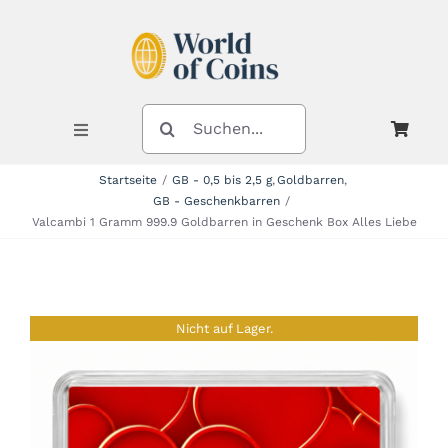
Zum
Inhalt
springen
SUCHE
NACH:
Toggle
Navigation
Startseite
GB - 0,5 bis 2,5 g
Goldbarren
GB - Geschenkbarren
Shop
Valcambi 1 Gramm 999.9 Goldbarren in Geschenk Box Alles Liebe
Kategorien
Nicht auf Lager.
Neuheiten