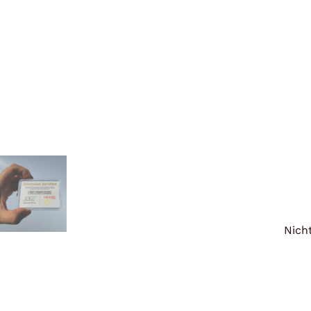
Titan
Messing
Niob
Nickel
Aluminium
Nicht