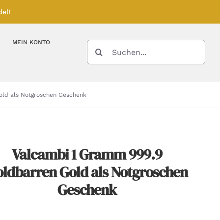
el!
MEIN KONTO
SUCHE
NACH:
Kupferbarren
Kupfermünzen
old als Notgroschen Geschenk
Feinunze – Größen
Feinunze – Größen
Gramm – Größen
Valcambi 1 Gramm 999.9
ldbarren Gold als Notgroschen
Geschenk