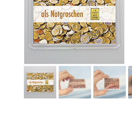
für Barren und Blister
Lupen
Münzkapseln
für Banknoten
Münzkoffer
Handschuhe
Münzboxen
Prüfgeräte / -säuren
Münzständer
Reinigung
Sammelalben
Sonstiges