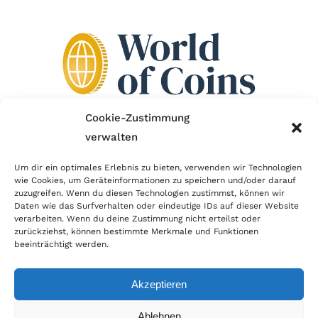
Cookie-Zustimmung
verwalten
Wir sind Mitglied im Händlerbund!
Um dir ein optimales Erlebnis zu bieten, verwenden wir Technologien
wie Cookies, um Geräteinformationen zu speichern und/oder darauf
Der Händlerbund setzt sich für sicheren und
zuzugreifen. Wenn du diesen Technologien zustimmst, können wir
erfolgreichen E-Commerce ein. Auch wir sind wie
Daten wie das Surfverhalten oder eindeutige IDs auf dieser Website
verarbeiten. Wenn du deine Zustimmung nicht erteilst oder
viele Onlineshops im Netz Mitglied im Händlerbund
zurückziehst, können bestimmte Merkmale und Funktionen
und unterstützen fairen Onlinehandel.
beeinträchtigt werden.
Akzeptieren
Ablehnen