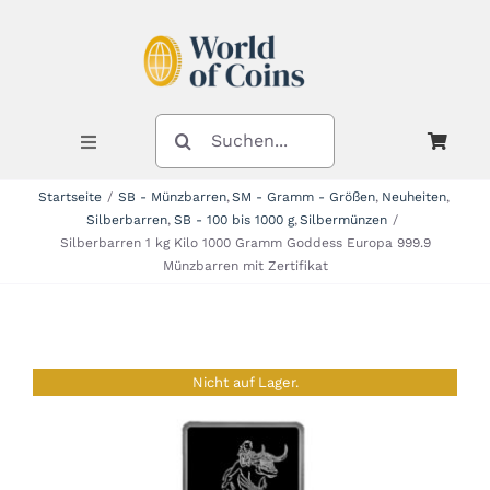
Zum
Inhalt
springen
SUCHE
NACH:
Toggle
Navigation
Startseite
SB - Münzbarren
SM - Gramm - Größen
Neuheiten
Silberbarren
SB - 100 bis 1000 g
Silbermünzen
Shop
Silberbarren 1 kg Kilo 1000 Gramm Goddess Europa 999.9
Münzbarren mit Zertifikat
Kategorien
Nicht auf Lager.
Neuheiten