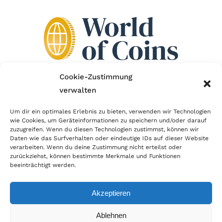
Cookie-Zustimmung
verwalten
Wir sind Mitglied im Händlerbund!
Um dir ein optimales Erlebnis zu bieten, verwenden wir Technologien
wie Cookies, um Geräteinformationen zu speichern und/oder darauf
Der Händlerbund setzt sich für sicheren und
zuzugreifen. Wenn du diesen Technologien zustimmst, können wir
erfolgreichen E-Commerce ein. Auch wir sind wie
Daten wie das Surfverhalten oder eindeutige IDs auf dieser Website
verarbeiten. Wenn du deine Zustimmung nicht erteilst oder
viele Onlineshops im Netz Mitglied im Händlerbund
zurückziehst, können bestimmte Merkmale und Funktionen
und unterstützen fairen Onlinehandel.
beeinträchtigt werden.
Akzeptieren
Ablehnen