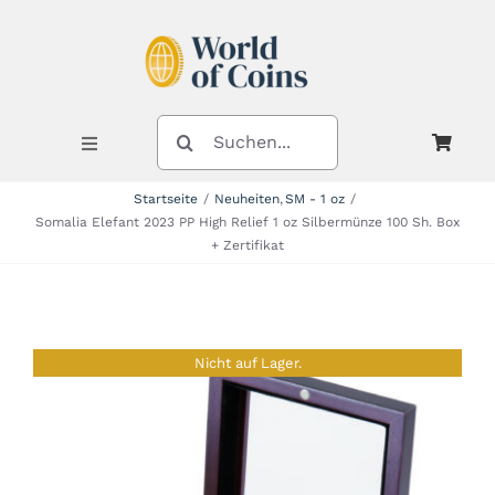
Zum
Inhalt
springen
SUCHE
NACH:
Toggle
Navigation
Startseite
Neuheiten
SM - 1 oz
Somalia Elefant 2023 PP High Relief 1 oz Silbermünze 100 Sh. Box
Shop
+ Zertifikat
Kategorien
Nicht auf Lager.
Neuheiten