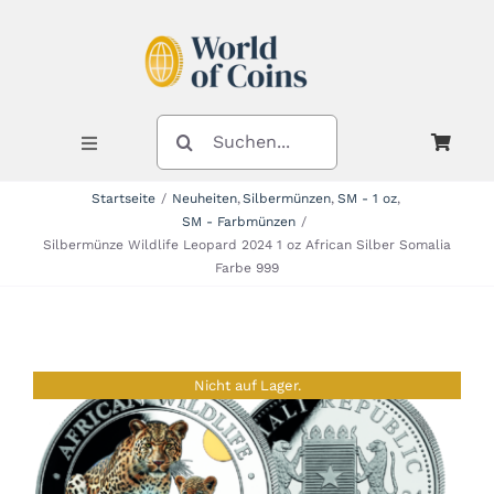
Zum
Inhalt
springen
SUCHE
NACH:
Toggle
Navigation
Startseite
Neuheiten
Silbermünzen
SM - 1 oz
SM - Farbmünzen
Shop
Silbermünze Wildlife Leopard 2024 1 oz African Silber Somalia
Farbe 999
Kategorien
Nicht auf Lager.
Neuheiten