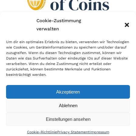
Cookie-Zustimmung
verwalten
Wir sind Mitglied im Händlerbund!
Um dir ein optimales Erlebnis zu bieten, verwenden wir Technologien
wie Cookies, um Geräteinformationen zu speichern und/oder darauf
Der Händlerbund setzt sich für sicheren und
zuzugreifen. Wenn du diesen Technologien zustimmst, können wir
erfolgreichen E-Commerce ein. Auch wir sind wie
Daten wie das Surfverhalten oder eindeutige IDs auf dieser Website
verarbeiten. Wenn du deine Zustimmung nicht erteilst oder
viele Onlineshops im Netz Mitglied im Händlerbund
zurückziehst, können bestimmte Merkmale und Funktionen
und unterstützen fairen Onlinehandel.
beeinträchtigt werden.
Akzeptieren
Ablehnen
© Copyright 2024 | World of Coins |
Impressum
|
Datenschutz
|
Cookie
Einstellungen ansehen
Richtlinie
|
AGB
|
Widerruf
|
Zahlung & Versand
|
Batteriehinweis
Cookie-Richtlinie
Privacy Statement
Impressum