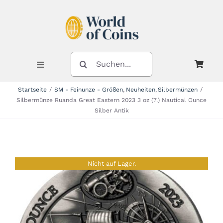
Zum
Inhalt
springen
SUCHE
NACH:
Toggle
Navigation
Startseite
SM - Feinunze - Größen
Neuheiten
Silbermünzen
Silbermünze Ruanda Great Eastern 2023 3 oz (7.) Nautical Ounce
Shop
Silber Antik
Kategorien
Nicht auf Lager.
Neuheiten