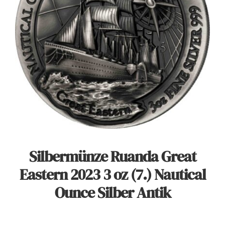
Angebote
Über Uns
Kontakt
Mein Konto
Silbermünze Ruanda Great
Warenkorb
Eastern 2023 3 oz (7.) Nautical
Ounce Silber Antik