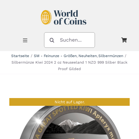
Zum
Inhalt
springen
SUCHE
NACH:
Toggle
Navigation
Startseite
SM - Feinunze - Größen
Neuheiten
Silbermünzen
Silbermünze Kiwi 2024 2 oz Neuseeland 1 NZD 999 Silber Black
Shop
Proof Gilded
Kategorien
Nicht auf Lager.
Neuheiten