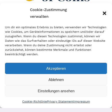
Cookie-Zustimmung
verwalten
Wir sind Mitglied im Händlerbund!
Um dir ein optimales Erlebnis zu bieten, verwenden wir Technologien
wie Cookies, um Geräteinformationen zu speichern und/oder darauf
Der Händlerbund setzt sich für sicheren und
zuzugreifen. Wenn du diesen Technologien zustimmst, können wir
erfolgreichen E-Commerce ein. Auch wir sind wie
Daten wie das Surfverhalten oder eindeutige IDs auf dieser Website
verarbeiten. Wenn du deine Zustimmung nicht erteilst oder
viele Onlineshops im Netz Mitglied im Händlerbund
zurückziehst, können bestimmte Merkmale und Funktionen
und unterstützen fairen Onlinehandel.
beeinträchtigt werden.
Akzeptieren
Ablehnen
© Copyright 2024 | World of Coins |
Impressum
|
Datenschutz
|
Cookie
Einstellungen ansehen
Richtlinie
|
AGB
|
Widerruf
|
Zahlung & Versand
|
Batteriehinweis
Cookie-Richtlinie
Privacy Statement
Impressum