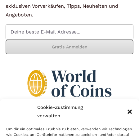
exklusiven Vorverkäufen, Tipps, Neuheiten und
Angeboten.
Gratis Anmelden
Cookie-Zustimmung
verwalten
Wir sind Mitglied im Händlerbund!
Um dir ein optimales Erlebnis zu bieten, verwenden wir Technologien
Der Händlerbund setzt sich für sicheren und
wie Cookies, um Geräteinformationen zu speichern und/oder darauf