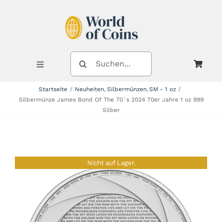
Zum
Inhalt
springen
SUCHE
NACH:
Toggle
Navigation
Startseite
Neuheiten
Silbermünzen
SM - 1 oz
Silbermünze James Bond Of The 70´s 2024 70er Jahre 1 oz 999
Shop
Silber
Kategorien
Nicht auf Lager.
Neuheiten