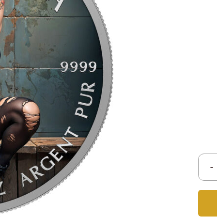
Titan
Messing
Niob
Nickel
Aluminium