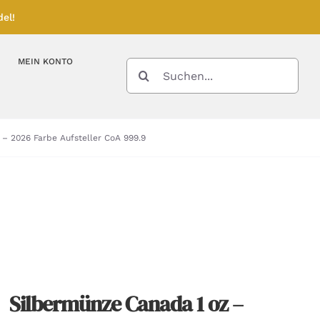
el!
MEIN KONTO
SUCHE
NACH:
Kupferbarren
Kupfermünzen
 – 2026 Farbe Aufsteller CoA 999.9
Feinunze – Größen
Feinunze – Größen
Gramm – Größen
Silbermünze Canada 1 oz –