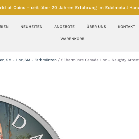
rld of Coins – seit über 20 Jahren Erfahrung im Edelmetall Hand
RIEN
NEUHEITEN
ANGEBOTE
ÜBER UNS
KONTAKT
WARENKORB
Silberbarren
Silbermünzen
zen
SM - 1 oz
SM - Farbmünzen
Silbermünze Canada 1 oz – Naughty Arrest
Feinunze – Größen
Feinunze – Größen
1 oz
1 bis 50 g
Gramm – Größen
100 bis 1000 g
Farbmünzen
Münzbarren
Platin
Andere Metalle