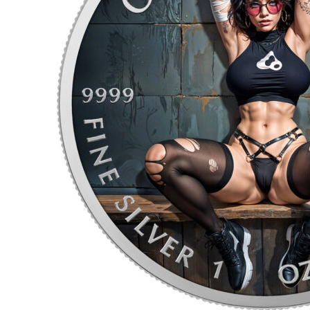
für Barren und Blister
Lupen
Münzkapseln
für Banknoten
Münzkoffer
Handschuhe
Münzboxen
Prüfgeräte / -säuren
Münzständer
Reinigung
Sammelalben
Sonstiges