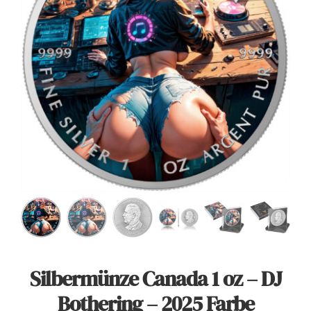
Angebote
Über Uns
Kontakt
Mein Konto
Warenkorb
Silbermünze Canada 1 oz – DJ
Bothering – 2025 Farbe