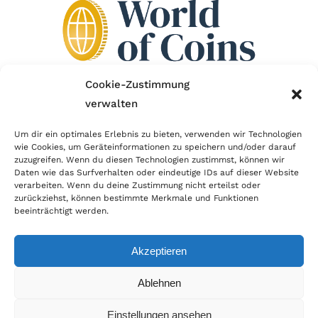
Cookie-Zustimmung
verwalten
Wir sind Mitglied im Händlerbund!
Um dir ein optimales Erlebnis zu bieten, verwenden wir Technologien
wie Cookies, um Geräteinformationen zu speichern und/oder darauf
Der Händlerbund setzt sich für sicheren und
zuzugreifen. Wenn du diesen Technologien zustimmst, können wir
erfolgreichen E-Commerce ein. Auch wir sind wie
Daten wie das Surfverhalten oder eindeutige IDs auf dieser Website
verarbeiten. Wenn du deine Zustimmung nicht erteilst oder
viele Onlineshops im Netz Mitglied im Händlerbund
zurückziehst, können bestimmte Merkmale und Funktionen
und unterstützen fairen Onlinehandel.
beeinträchtigt werden.
Akzeptieren
Ablehnen
© Copyright 2025 | World of Coins |
Impressum
|
Datenschutz
|
Cookie
Einstellungen ansehen