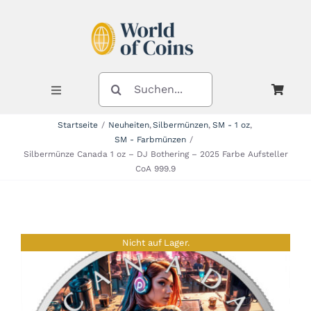
Zum
Inhalt
springen
SUCHE
NACH:
Toggle
Navigation
Startseite
Neuheiten
Silbermünzen
SM - 1 oz
SM - Farbmünzen
Shop
Silbermünze Canada 1 oz – DJ Bothering – 2025 Farbe Aufsteller
CoA 999.9
Kategorien
Nicht auf Lager.
Neuheiten