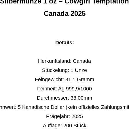
Silbermünze
1 oz – Cowgirl Temptation
Canada 2025
Details:
Herkunftsland: Canada
Stückelung:
1 Unze
Feingewicht:
31,1 Gramm
Feinheit:
Ag
999,9/1000
Durchmesser: 38,00mm
nnwert:
5 Kanadische Dollar (kein offizielles Zahlungsmit
Prägejahr:
2025
Auflage: 200 Stück