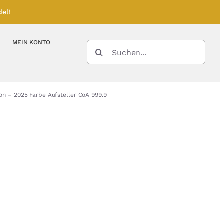
el!
MEIN KONTO
SUCHE
NACH:
Kupferbarren
Kupfermünzen
on – 2025 Farbe Aufsteller CoA 999.9
Feinunze – Größen
Feinunze – Größen
Gramm – Größen