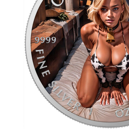
für Barren und Blister
Lupen
Münzkapseln
für Banknoten
Münzkoffer
Handschuhe
Münzboxen
Prüfgeräte / -säuren
Münzständer
Reinigung
Sammelalben
Sonstiges