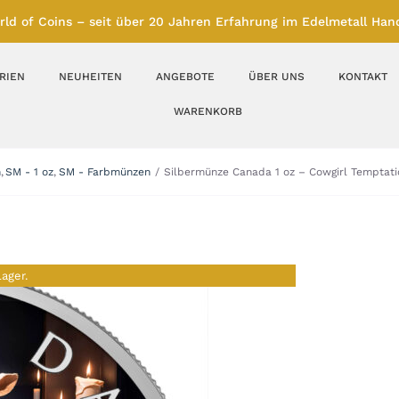
rld of Coins – seit über 20 Jahren Erfahrung im Edelmetall Hand
RIEN
NEUHEITEN
ANGEBOTE
ÜBER UNS
KONTAKT
WARENKORB
Silberbarren
Silbermünzen
n
SM - 1 oz
SM - Farbmünzen
Silbermünze Canada 1 oz – Cowgirl Temptati
Feinunze – Größen
Feinunze – Größen
1 oz
1 bis 50 g
Gramm – Größen
100 bis 1000 g
Lager.
Farbmünzen
Münzbarren
Platin
Andere Metalle