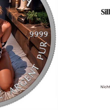
Titan
Si
Messing
Niob
Nickel
Aluminium
Nicht