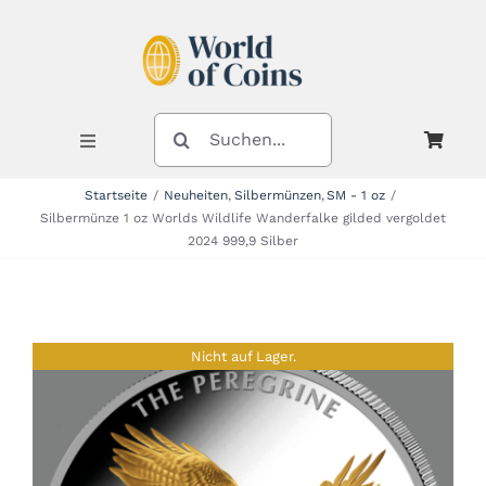
Zum
Inhalt
springen
SUCHE
NACH:
Toggle
Navigation
Startseite
Neuheiten
Silbermünzen
SM - 1 oz
Silbermünze 1 oz Worlds Wildlife Wanderfalke gilded vergoldet
Shop
2024 999,9 Silber
Kategorien
Nicht auf Lager.
Neuheiten