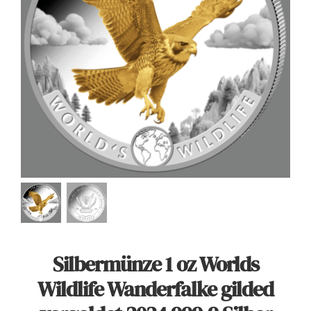
Angebote
Über Uns
Kontakt
Mein Konto
Warenkorb
Silbermünze 1 oz Worlds
Wildlife Wanderfalke gilded