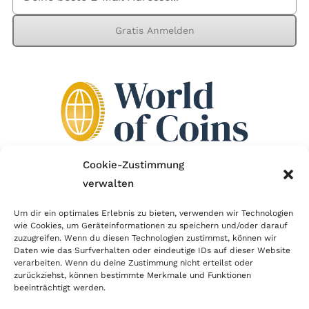
Gratis Anmelden
Cookie-Zustimmung
verwalten
Wir sind Mitglied im Händlerbund!
Um dir ein optimales Erlebnis zu bieten, verwenden wir Technologien
Der Händlerbund setzt sich für sicheren und
wie Cookies, um Geräteinformationen zu speichern und/oder darauf
zuzugreifen. Wenn du diesen Technologien zustimmst, können wir
erfolgreichen E-Commerce ein. Auch wir sind wie
Daten wie das Surfverhalten oder eindeutige IDs auf dieser Website
verarbeiten. Wenn du deine Zustimmung nicht erteilst oder
viele Onlineshops im Netz Mitglied im Händlerbund
zurückziehst, können bestimmte Merkmale und Funktionen
und unterstützen fairen Onlinehandel.
beeinträchtigt werden.