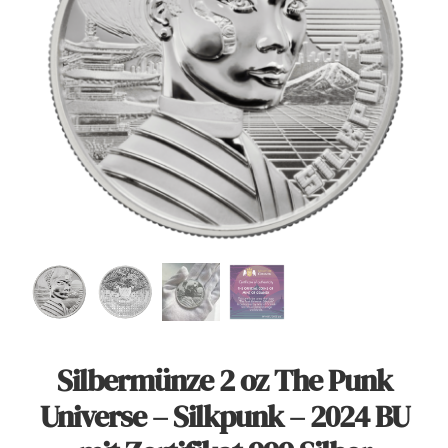
Angebote
Über Uns
Kontakt
Mein Konto
Warenkorb
Silbermünze 2 oz The Punk
Universe – Silkpunk – 2024 BU