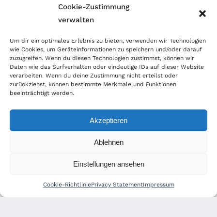
Cookie-Zustimmung
verwalten
Wir sind Mitglied im Händlerbund!
Um dir ein optimales Erlebnis zu bieten, verwenden wir Technologien
Der Händlerbund setzt sich für sicheren und
wie Cookies, um Geräteinformationen zu speichern und/oder darauf
zuzugreifen. Wenn du diesen Technologien zustimmst, können wir
erfolgreichen E-Commerce ein. Auch wir sind wie
Daten wie das Surfverhalten oder eindeutige IDs auf dieser Website
verarbeiten. Wenn du deine Zustimmung nicht erteilst oder
viele Onlineshops im Netz Mitglied im Händlerbund
zurückziehst, können bestimmte Merkmale und Funktionen
und unterstützen fairen Onlinehandel.
beeinträchtigt werden.
Akzeptieren
Ablehnen
© Copyright 2024 | World of Coins |
Impressum
|
Datenschutz
|
Cookie
Einstellungen ansehen
Richtlinie
|
AGB
|
Widerruf
|
Zahlung & Versand
|
Batteriehinweis
Cookie-Richtlinie
Privacy Statement
Impressum