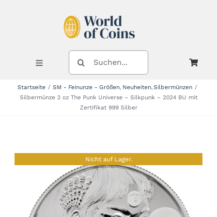
Zum
Inhalt
springen
SUCHE
NACH:
Toggle
Navigation
Startseite
SM - Feinunze - Größen
Neuheiten
Silbermünzen
Silbermünze 2 oz The Punk Universe – Silkpunk – 2024 BU mit
Shop
Zertifikat 999 Silber
Kategorien
Nicht auf Lager.
Neuheiten