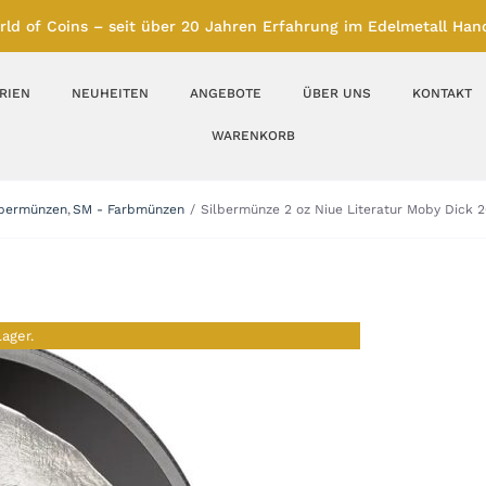
rld of Coins – seit über 20 Jahren Erfahrung im Edelmetall Hand
RIEN
NEUHEITEN
ANGEBOTE
ÜBER UNS
KONTAKT
WARENKORB
Silberbarren
Silbermünzen
lbermünzen
SM - Farbmünzen
Silbermünze 2 oz Niue Literatur Moby Dick 2
Feinunze – Größen
Feinunze – Größen
1 oz
1 bis 50 g
Gramm – Größen
100 bis 1000 g
Lager.
Farbmünzen
Münzbarren
Platin
Andere Metalle