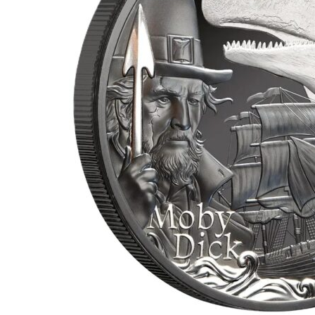
für Barren und Blister
Lupen
Münzkapseln
für Banknoten
Münzkoffer
Handschuhe
Münzboxen
Prüfgeräte / -säuren
Münzständer
Reinigung
Sammelalben
Sonstiges