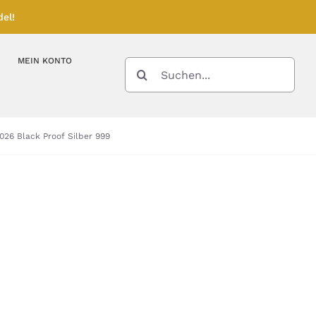
el!
MEIN KONTO
SUCHE
NACH:
Kupferbarren
Kupfermünzen
026 Black Proof Silber 999
Feinunze – Größen
Feinunze – Größen
Gramm – Größen