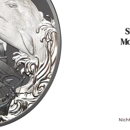
Titan
Messing
S
Niob
Mo
Nickel
Aluminium
Nicht