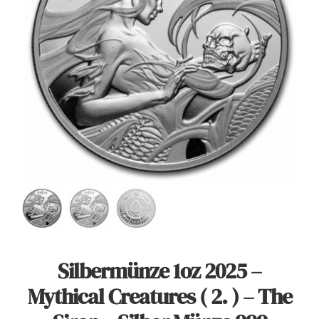
Angebote
Über Uns
Kontakt
Mein Konto
Warenkorb
Silbermünze 1oz 2025 –
Mythical Creatures ( 2. ) – The