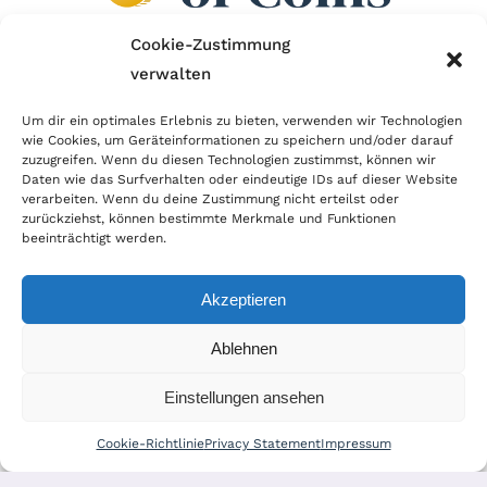
Cookie-Zustimmung
verwalten
Wir sind Mitglied im Händlerbund!
Um dir ein optimales Erlebnis zu bieten, verwenden wir Technologien
Der Händlerbund setzt sich für sicheren und
wie Cookies, um Geräteinformationen zu speichern und/oder darauf
zuzugreifen. Wenn du diesen Technologien zustimmst, können wir
erfolgreichen E-Commerce ein. Auch wir sind wie
Daten wie das Surfverhalten oder eindeutige IDs auf dieser Website
verarbeiten. Wenn du deine Zustimmung nicht erteilst oder
viele Onlineshops im Netz Mitglied im Händlerbund
zurückziehst, können bestimmte Merkmale und Funktionen
und unterstützen fairen Onlinehandel.
beeinträchtigt werden.
Akzeptieren
Ablehnen
© Copyright 2025 | World of Coins |
Impressum
|
Datenschutz
|
Cookie
Einstellungen ansehen
Richtlinie
|
AGB
|
Widerruf
|
Zahlung & Versand
|
Batteriehinweis
Cookie-Richtlinie
Privacy Statement
Impressum