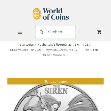
Zum
Inhalt
springen
SUCHE
NACH:
Toggle
Navigation
Startseite
Neuheiten
Silbermünzen
SM - 1 oz
Silbermünze 1oz 2025 – Mythical Creatures ( 2. ) – The Siren –
Shop
Silber Münze 999
Kategorien
Nicht auf Lager.
Neuheiten