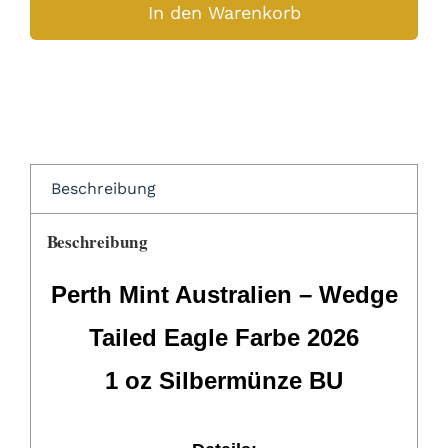
oz
In den Warenkorb
Wedge
Tailed
Eagle
2026
Farbe
Australien
Beschreibung
Perth
Mint
Beschreibung
999
Silber
Perth Mint Australien – Wedge
Menge
Tailed Eagle Farbe 2026
1 oz Silbermünze BU