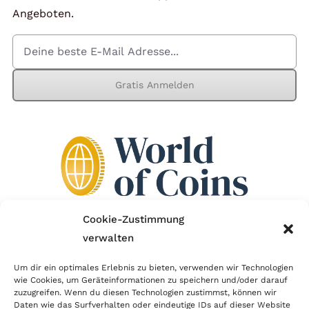
Angeboten.
Gratis Anmelden
Cookie-Zustimmung
verwalten
Wir sind Mitglied im Händlerbund!
Um dir ein optimales Erlebnis zu bieten, verwenden wir Technologien
Der Händlerbund setzt sich für sicheren und
wie Cookies, um Geräteinformationen zu speichern und/oder darauf
zuzugreifen. Wenn du diesen Technologien zustimmst, können wir
erfolgreichen E-Commerce ein. Auch wir sind wie
Daten wie das Surfverhalten oder eindeutige IDs auf dieser Website