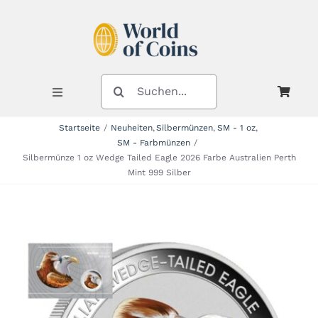
Zum
Inhalt
springen
SUCHE
NACH:
Toggle
Navigation
Startseite
Neuheiten
Silbermünzen
SM - 1 oz
SM - Farbmünzen
Shop
Silbermünze 1 oz Wedge Tailed Eagle 2026 Farbe Australien Perth
Mint 999 Silber
Kategorien
Neuheiten