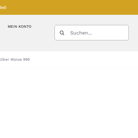
el!
MEIN KONTO
SUCHE
NACH:
Kupferbarren
Kupfermünzen
Silber Münze 999
Feinunze – Größen
Feinunze – Größen
Gramm – Größen