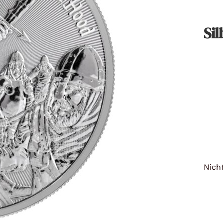
Titan
Sil
Messing
Niob
Nickel
Aluminium
Nicht