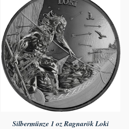
Silbermünze 1 oz Ragnarök Loki