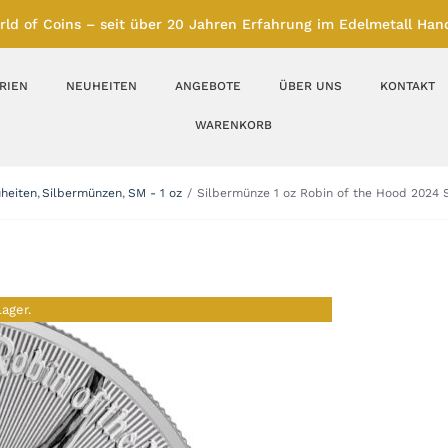
rld of Coins – seit über 20 Jahren Erfahrung im Edelmetall Hand
RIEN
NEUHEITEN
ANGEBOTE
ÜBER UNS
KONTAKT
WARENKORB
Silberbarren
Silbermünzen
heiten
Silbermünzen
SM - 1 oz
Silbermünze 1 oz Robin of the Hood 2024 
Feinunze – Größen
Feinunze – Größen
1 oz
1 bis 50 g
Gramm – Größen
100 bis 1000 g
Lager.
Farbmünzen
Münzbarren
Platin
Andere Metalle