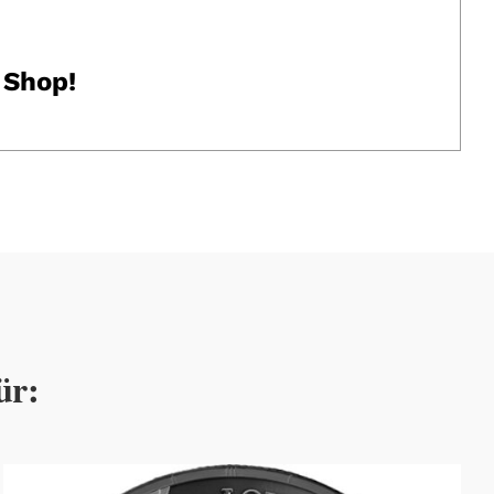
 Shop!
ür: