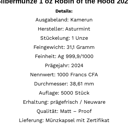
ilbermünze 1 oz Robin of the Hood 20
Details:
Ausgabeland: Kamerun
Hersteller:
Asturmint
Stückelung:
1
Unze
Feingewicht: 31,1 Gramm
Feinheit:
Ag
999,9/1000
Prägejahr:
2024
Nennwert: 1000 Francs CFA
Durchmesser: 38,61 mm
Auflage: 5000 Stück
Erhaltung:
prägefrisch / Neuware
Qualität: Matt – Proof
Lieferung:
Münzkapsel mit Zertifikat