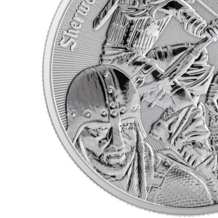
für Barren und Blister
Lupen
Münzkapseln
für Banknoten
Münzkoffer
Handschuhe
Münzboxen
Prüfgeräte / -säuren
Münzständer
Reinigung
Sammelalben
Sonstiges