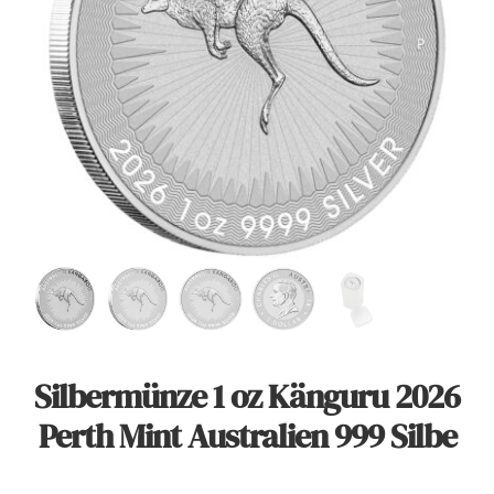
Angebote
Über Uns
Kontakt
Mein Konto
Warenkorb
Silbermünze 1 oz Känguru 2026
Perth Mint Australien 999 Silbe