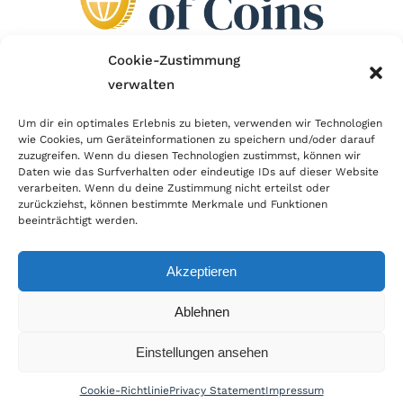
Cookie-Zustimmung
verwalten
Wir sind Mitglied im Händlerbund!
Um dir ein optimales Erlebnis zu bieten, verwenden wir Technologien
Der Händlerbund setzt sich für sicheren und
wie Cookies, um Geräteinformationen zu speichern und/oder darauf
zuzugreifen. Wenn du diesen Technologien zustimmst, können wir
erfolgreichen E-Commerce ein. Auch wir sind wie
Daten wie das Surfverhalten oder eindeutige IDs auf dieser Website
verarbeiten. Wenn du deine Zustimmung nicht erteilst oder
viele Onlineshops im Netz Mitglied im Händlerbund
zurückziehst, können bestimmte Merkmale und Funktionen
und unterstützen fairen Onlinehandel.
beeinträchtigt werden.
Akzeptieren
Ablehnen
© Copyright 2025 | World of Coins |
Impressum
|
Datenschutz
|
Cookie
Einstellungen ansehen
Richtlinie
|
AGB
|
Widerruf
|
Zahlung & Versand
|
Batteriehinweis
Cookie-Richtlinie
Privacy Statement
Impressum