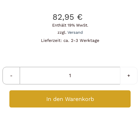
82,95
€
Enthält 19% MwSt.
zzgl.
Versand
Lieferzeit: ca. 2-3 Werktage
Silbermünze
1
oz
In den Warenkorb
Känguru
2026
Perth
Mint