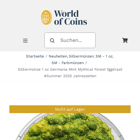
Zum
Inhalt
springen
SUCHE
NACH:
Toggle
Navigation
Startseite
Neuheiten
Silbermünzen
SM - 1 oz
SM - Farbmünzen
Shop
Silbermünze 1 oz Germania Mint Mythical Forest Yggdrasil
#Summer 2025 Jahreszeiten
Kategorien
Nicht auf Lager.
Neuheiten