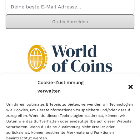
Gratis Anmelden
Cookie-Zustimmung
verwalten
Wir sind Mitglied im Händlerbund!
Um dir ein optimales Erlebnis zu bieten, verwenden wir Technologien
wie Cookies, um Geräteinformationen zu speichern und/oder darauf
Der Händlerbund setzt sich für sicheren und
zuzugreifen. Wenn du diesen Technologien zustimmst, können wir
erfolgreichen E-Commerce ein. Auch wir sind wie
Daten wie das Surfverhalten oder eindeutige IDs auf dieser Website
verarbeiten. Wenn du deine Zustimmung nicht erteilst oder
viele Onlineshops im Netz Mitglied im Händlerbund
zurückziehst, können bestimmte Merkmale und Funktionen
und unterstützen fairen Onlinehandel.
beeinträchtigt werden.