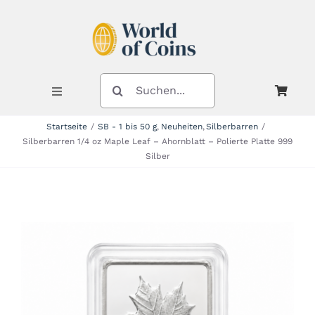
Zum
Inhalt
springen
SUCHE
NACH:
Toggle
Navigation
Startseite
SB - 1 bis 50 g
Neuheiten
Silberbarren
Silberbarren 1/4 oz Maple Leaf – Ahornblatt – Polierte Platte 999
Shop
Silber
Kategorien
Neuheiten