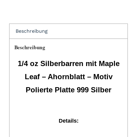
-
Ahornblatt
-
Polierte
Beschreibung
Platte
999
Beschreibung
Silber
Menge
1/4 oz Silberbarren mit Maple
Leaf – Ahornblatt – Motiv
Polierte Platte 999 Silber
Details: