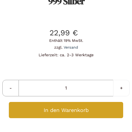
999 Silber
22,99
€
Enthält 19% MwSt.
zzgl.
Versand
Lieferzeit: ca. 2-3 Werktage
Silberbarren
1/4
oz
In den Warenkorb
Maple
Leaf