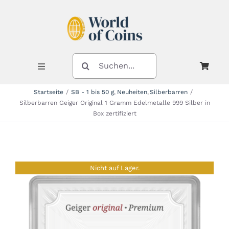
Zum
Inhalt
springen
SUCHE
NACH:
Toggle
Navigation
Startseite
SB - 1 bis 50 g
Neuheiten
Silberbarren
Silberbarren Geiger Original 1 Gramm Edelmetalle 999 Silber in
Shop
Box zertifiziert
Kategorien
Nicht auf Lager.
Neuheiten