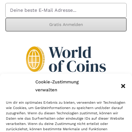
Gratis Anmelden
Cookie-Zustimmung
verwalten
Wir sind Mitglied im Händlerbund!
Um dir ein optimales Erlebnis zu bieten, verwenden wir Technologien
Der Händlerbund setzt sich für sicheren und
wie Cookies, um Geräteinformationen zu speichern und/oder darauf
zuzugreifen. Wenn du diesen Technologien zustimmst, können wir
erfolgreichen E-Commerce ein. Auch wir sind wie
Daten wie das Surfverhalten oder eindeutige IDs auf dieser Website
verarbeiten. Wenn du deine Zustimmung nicht erteilst oder
viele Onlineshops im Netz Mitglied im Händlerbund
zurückziehst, können bestimmte Merkmale und Funktionen