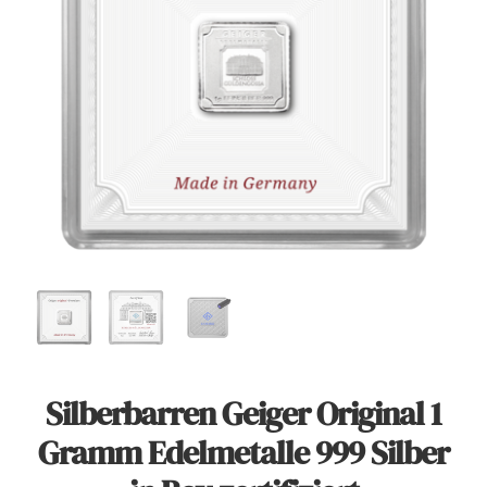
Angebote
Über Uns
Kontakt
Mein Konto
Warenkorb
Silberbarren Geiger Original 1
Gramm Edelmetalle 999 Silber