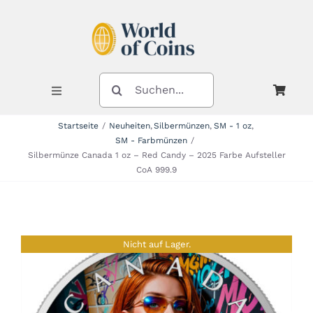
Zum
Inhalt
springen
SUCHE
NACH:
Toggle
Navigation
Startseite
Neuheiten
Silbermünzen
SM - 1 oz
SM - Farbmünzen
Shop
Silbermünze Canada 1 oz – Red Candy – 2025 Farbe Aufsteller
CoA 999.9
Kategorien
Nicht auf Lager.
Neuheiten