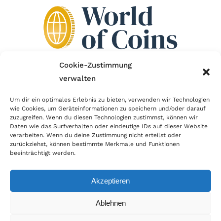
Cookie-Zustimmung
verwalten
Wir sind Mitglied im Händlerbund!
Um dir ein optimales Erlebnis zu bieten, verwenden wir Technologien
wie Cookies, um Geräteinformationen zu speichern und/oder darauf
Der Händlerbund setzt sich für sicheren und
zuzugreifen. Wenn du diesen Technologien zustimmst, können wir
erfolgreichen E-Commerce ein. Auch wir sind wie
Daten wie das Surfverhalten oder eindeutige IDs auf dieser Website
verarbeiten. Wenn du deine Zustimmung nicht erteilst oder
viele Onlineshops im Netz Mitglied im Händlerbund
zurückziehst, können bestimmte Merkmale und Funktionen
und unterstützen fairen Onlinehandel.
beeinträchtigt werden.
Akzeptieren
Ablehnen
© Copyright 2025 | World of Coins |
Impressum
|
Datenschutz
|
Cookie