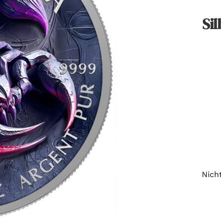
Titan
Sil
Messing
Niob
Nickel
Aluminium
Nicht