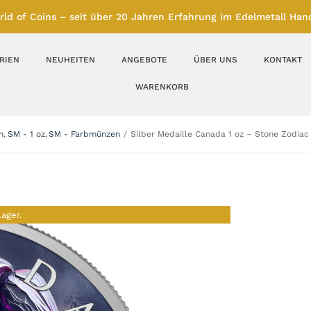
rld of Coins – seit über 20 Jahren Erfahrung im Edelmetall Hand
RIEN
NEUHEITEN
ANGEBOTE
ÜBER UNS
KONTAKT
WARENKORB
Silberbarren
Silbermünzen
n
SM - 1 oz
SM - Farbmünzen
Silber Medaille Canada 1 oz – Stone Zodiac
Feinunze – Größen
Feinunze – Größen
1 oz
1 bis 50 g
Gramm – Größen
100 bis 1000 g
Lager.
Farbmünzen
Münzbarren
Platin
Andere Metalle