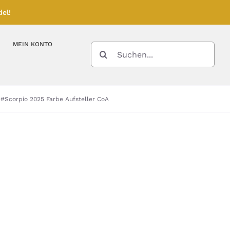
el!
MEIN KONTO
SUCHE
NACH:
Kupferbarren
Kupfermünzen
 #Scorpio 2025 Farbe Aufsteller CoA
Feinunze – Größen
Feinunze – Größen
Gramm – Größen