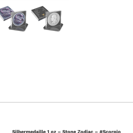
Silbermedaille
1 oz –
Stone Zodiac – #Scorpio