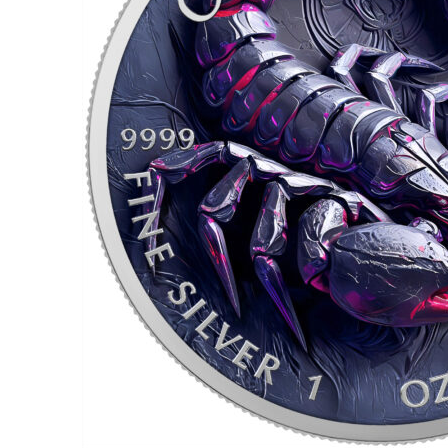
für Barren und Blister
Lupen
Münzkapseln
für Banknoten
Münzkoffer
Handschuhe
Münzboxen
Prüfgeräte / -säuren
Münzständer
Reinigung
Sammelalben
Sonstiges