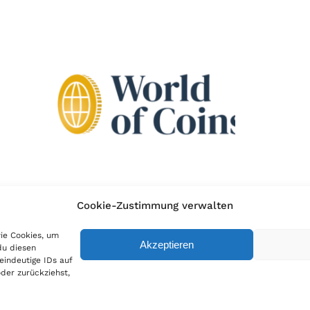
Cookie-Zustimmung verwalten
wie Cookies, um
Akzeptieren
du diesen
eindeutige IDs auf
der zurückziehst,
ie Richtlinie
|
AGB
|
Widerruf
|
Zahlung & Versand
|
Batteriehinweis