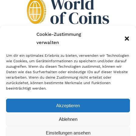
Cookie-Zustimmung
verwalten
Wir sind Mitglied im Händlerbund!
Um dir ein optimales Erlebnis zu bieten, verwenden wir Technologien
Der Händlerbund setzt sich für sicheren und
wie Cookies, um Geräteinformationen zu speichern und/oder darauf
zuzugreifen. Wenn du diesen Technologien zustimmst, können wir
erfolgreichen E-Commerce ein. Auch wir sind wie
Daten wie das Surfverhalten oder eindeutige IDs auf dieser Website
verarbeiten. Wenn du deine Zustimmung nicht erteilst oder
viele Onlineshops im Netz Mitglied im Händlerbund
zurückziehst, können bestimmte Merkmale und Funktionen
und unterstützen fairen Onlinehandel.
beeinträchtigt werden.
Akzeptieren
Ablehnen
© Copyright 2022 | World of Coins |
Impressum
|
Datenschutz
|
Cookie
Einstellungen ansehen
Richtlinie
|
AGB
|
Widerruf
|
Zahlung & Versand
|
Batteriehinweis