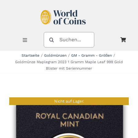
Zum
Inhalt
springen
SUCHE
NACH:
Toggle
Navigation
Startseite
Goldmünzen
GM - Gramm - Größen
Goldmünze Maplegram 2023 1 Gramm Maple Leaf 999 Gold
Shop
Blister mit Seriennummer
Kategorien
Nicht auf Lager.
Neuheiten