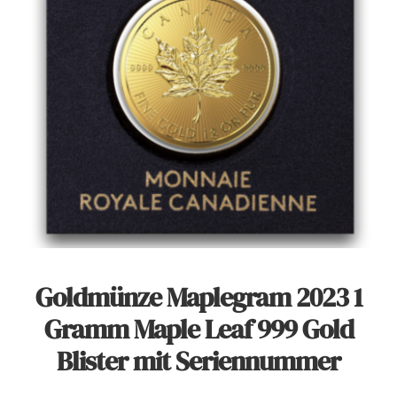
Angebote
Über Uns
Kontakt
Mein Konto
Goldmünze Maplegram 2023 1
Warenkorb
Gramm Maple Leaf 999 Gold
Blister mit Seriennummer