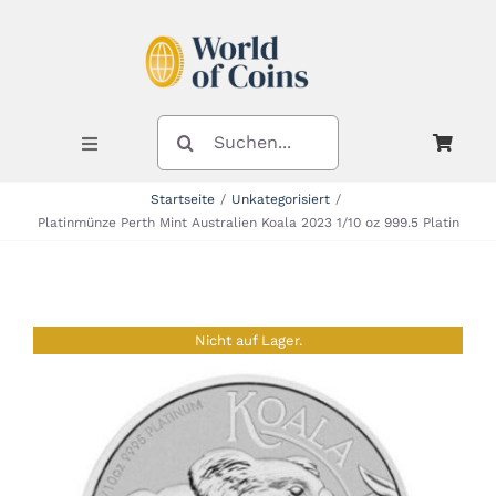
Zum
Inhalt
springen
SUCHE
NACH:
Toggle
Navigation
Startseite
Unkategorisiert
Platinmünze Perth Mint Australien Koala 2023 1/10 oz 999.5 Platin
Shop
Kategorien
Nicht auf Lager.
Neuheiten