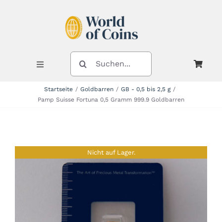
Zum
Inhalt
springen
SUCHE
NACH:
Toggle
Navigation
Startseite
Goldbarren
GB - 0,5 bis 2,5 g
Pamp Suisse Fortuna 0,5 Gramm 999.9 Goldbarren
Shop
Kategorien
Nicht auf Lager.
Neuheiten