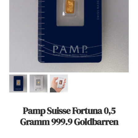
Angebote
Über Uns
Kontakt
Mein Konto
Warenkorb
Pamp Suisse Fortuna 0,5
Gramm 999.9 Goldbarren