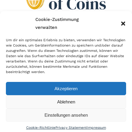
Cookie-Zustimmung
verwalten
Wir sind Mitglied im Händlerbund!
Um dir ein optimales Erlebnis zu bieten, verwenden wir Technologien
wie Cookies, um Geräteinformationen zu speichern und/oder darauf
Der Händlerbund setzt sich für sicheren und
zuzugreifen. Wenn du diesen Technologien zustimmst, können wir
erfolgreichen E-Commerce ein. Auch wir sind wie
Daten wie das Surfverhalten oder eindeutige IDs auf dieser Website
verarbeiten. Wenn du deine Zustimmung nicht erteilst oder
viele Onlineshops im Netz Mitglied im Händlerbund
zurückziehst, können bestimmte Merkmale und Funktionen
und unterstützen fairen Onlinehandel.
beeinträchtigt werden.
Akzeptieren
Ablehnen
© Copyright 2022 | World of Coins |
Impressum
|
Datenschutz
|
Cookie
Einstellungen ansehen
Richtlinie
|
AGB
|
Widerruf
|
Zahlung & Versand
|
Batteriehinweis
Cookie-Richtlinie
Privacy Statement
Impressum