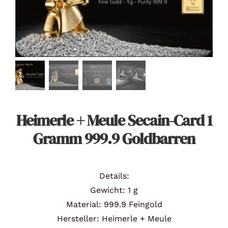
Angebote
Über Uns
Kontakt
Heimerle + Meule Secain-Card 1
Mein Konto
Gramm 999.9 Goldbarren
Warenkorb
Details:
Gewicht: 1 g
Material: 999.9 Feingold
Hersteller: Heimerle + Meule