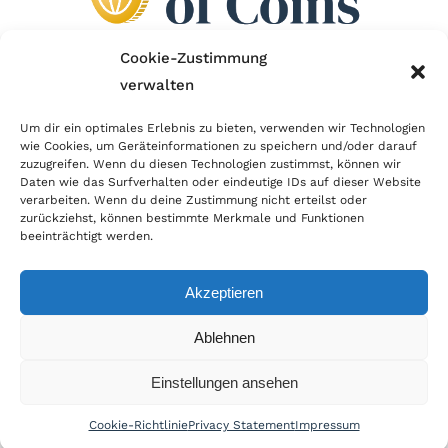
Cookie-Zustimmung
verwalten
Wir sind Mitglied im Händlerbund!
Um dir ein optimales Erlebnis zu bieten, verwenden wir Technologien
Der Händlerbund setzt sich für sicheren und
wie Cookies, um Geräteinformationen zu speichern und/oder darauf
zuzugreifen. Wenn du diesen Technologien zustimmst, können wir
erfolgreichen E-Commerce ein. Auch wir sind wie
Daten wie das Surfverhalten oder eindeutige IDs auf dieser Website
verarbeiten. Wenn du deine Zustimmung nicht erteilst oder
viele Onlineshops im Netz Mitglied im Händlerbund
zurückziehst, können bestimmte Merkmale und Funktionen
und unterstützen fairen Onlinehandel.
beeinträchtigt werden.
Akzeptieren
Ablehnen
© Copyright 2022 | World of Coins |
Impressum
|
Datenschutz
|
Cookie
Einstellungen ansehen
Richtlinie
|
AGB
|
Widerruf
|
Zahlung & Versand
|
Batteriehinweis
Cookie-Richtlinie
Privacy Statement
Impressum