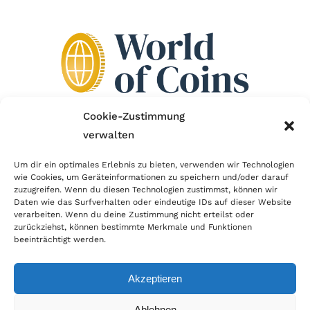
Cookie-Zustimmung
verwalten
Wir sind Mitglied im Händlerbund!
Um dir ein optimales Erlebnis zu bieten, verwenden wir Technologien
Der Händlerbund setzt sich für sicheren und
wie Cookies, um Geräteinformationen zu speichern und/oder darauf
zuzugreifen. Wenn du diesen Technologien zustimmst, können wir
erfolgreichen E-Commerce ein. Auch wir sind wie
Daten wie das Surfverhalten oder eindeutige IDs auf dieser Website
verarbeiten. Wenn du deine Zustimmung nicht erteilst oder
viele Onlineshops im Netz Mitglied im Händlerbund
zurückziehst, können bestimmte Merkmale und Funktionen
und unterstützen fairen Onlinehandel.
beeinträchtigt werden.
Akzeptieren
Ablehnen