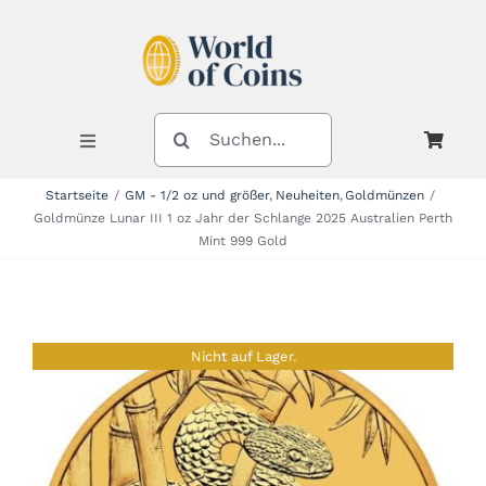
Zum
Inhalt
springen
SUCHE
NACH:
Toggle
Navigation
Startseite
GM - 1/2 oz und größer
Neuheiten
Goldmünzen
Goldmünze Lunar III 1 oz Jahr der Schlange 2025 Australien Perth
Shop
Mint 999 Gold
Kategorien
Nicht auf Lager.
Neuheiten